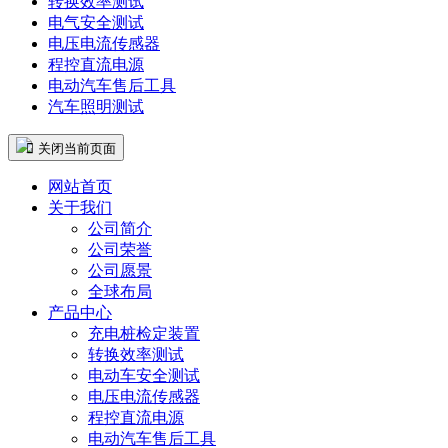
转换效率测试
电气安全测试
电压电流传感器
程控直流电源
电动汽车售后工具
汽车照明测试
 关闭当前页面
网站首页
关于我们
公司简介
公司荣誉
公司愿景
全球布局
产品中心
充电桩检定装置
转换效率测试
电动车安全测试
电压电流传感器
程控直流电源
电动汽车售后工具