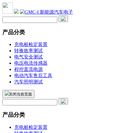
产品分类
充电桩检定装置
转换效率测试
电气安全测试
电压电流传感器
程控直流电源
电动汽车售后工具
汽车照明测试
关闭当前页面
产品分类
充电桩检定装置