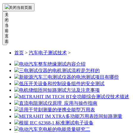
关闭当前页面
关
闭
当
前
页
面
首页
>
汽车电子测试技术
>
电动汽车整车绝缘测试内容介绍
三电测试仪器的电机测试流程是怎样的
新能源汽车三电测试仪器的电池测试项目有哪些
低压开关设备和控制设备组件的安全测试
电机绕组匝间短路测试方法及注意事项
METRAHIT IM TECH BT全功能综合测试仪技术描述
直流电阻测试仪原理_应用与操作指南
适用于苛刻测量的便携全能型万用表
METRAHIT IM XTRA多功能万用表匝间短路测量
根据 IEC 62368-1 标准测试电子设备
电动汽车充电桩的电能质量研究二