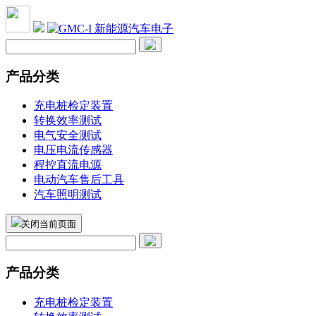
产品分类
充电桩检定装置
转换效率测试
电气安全测试
电压电流传感器
程控直流电源
电动汽车售后工具
汽车照明测试
关闭当前页面
产品分类
充电桩检定装置