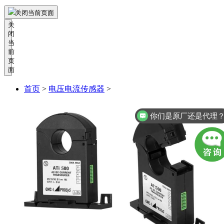
关闭当前页面
关
闭
当
前
页
面
首页
>
电压电流传感器
>
你们是原厂还是代理