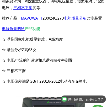
测虽要求为：A级测量仪器，供电电压偏差，谐波电流，谐波
电压，
三相不平衡
度等.
推荐产品：
MAVOWATT
230/240/270
电能质量分析
监测装置
电能质量测试
产品功能：
☆ 满足国家电能质星标准，A级精度
☆
谐波分析Z高63次
☆
电压/电流的间谐波和总谐波畸变率测置
☆
三相不平衡
☆
电压偏差满足GB/T 29316-2012电动汽车充换电
你们是原厂还是代理？