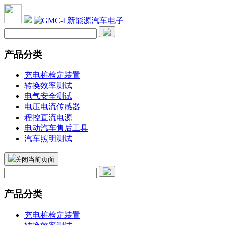
产品分类
充电桩检定装置
转换效率测试
电气安全测试
电压电流传感器
程控直流电源
电动汽车售后工具
汽车照明测试
关闭当前页面
产品分类
充电桩检定装置