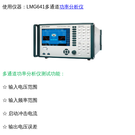
使用仪器：LMG641多通道
功率分析仪
多通道功率分析仪测试功能：
☆
输入电压范围
☆
输入频率范围
☆
启动冲击电流
☆
输出电压误差