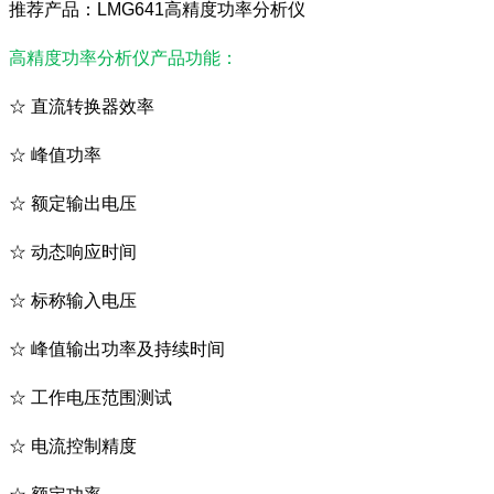
推荐产品：LMG641高精度功率分析仪
高精度功率分析仪产品功能：
☆
直流转换器效率
☆
峰值功率
☆
额定输出电压
☆
动态响应时间
☆
标称输入电压
☆
峰值输出功率及持续时间
☆
工作电压范围测试
☆
电流控制精度