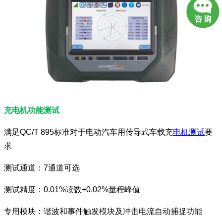
充电机功能测试
满足QC/T 895标准对于电动汽车用传导式车载充
电机测试
要
求
测试通道：7通道可选
测试精度：0.01%读数+0.02%量程峰值
专用模块：谐波和事件触发模块及冲击电流自动捕捉功能