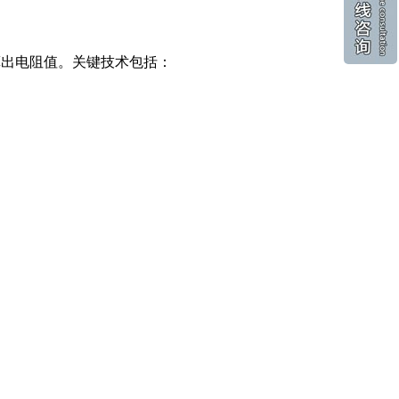
算出电阻值。关键技术包括：