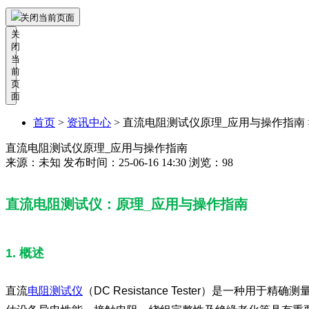
关闭当前页面
关
闭
当
前
页
面
首页
>
资讯中心
>
直流电阻测试仪原理_应用与操作指南 
直流电阻测试仪原理_应用与操作指南
来源：未知
发布时间：25-06-16 14:30
浏览：98
直流电阻测试仪：原理_应用与操作指南
1. 概述
直流
电阻测试仪
（DC Resistance Tester）是