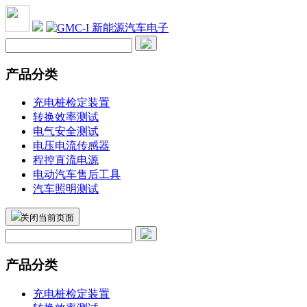
产品分类
充电桩检定装置
转换效率测试
电气安全测试
电压电流传感器
程控直流电源
电动汽车售后工具
汽车照明测试
关闭当前页面
产品分类
充电桩检定装置