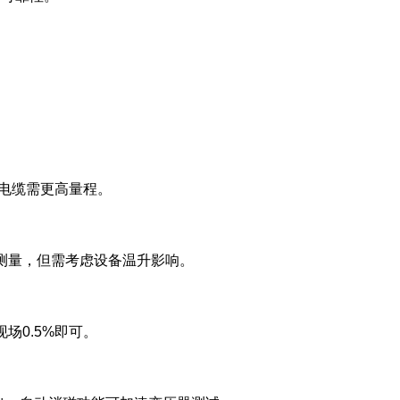
高压电缆需更高量程。
值测量，但需考虑设备温升影响。
现场0.5%即可。