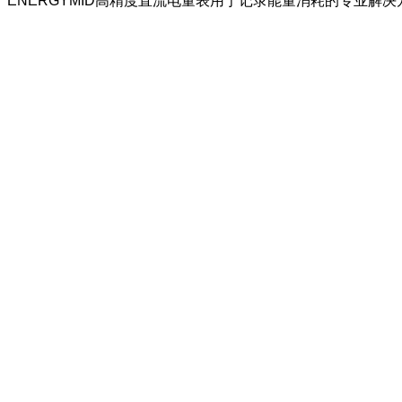
ENERGYMID高精度直流电量表用于记录能量消耗的专业解决